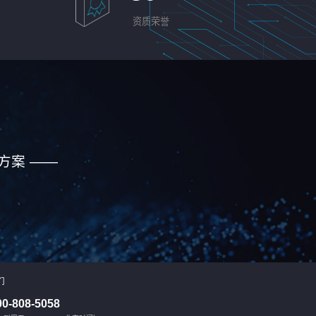
资质荣誉
方案 ——
们
00-808-5058