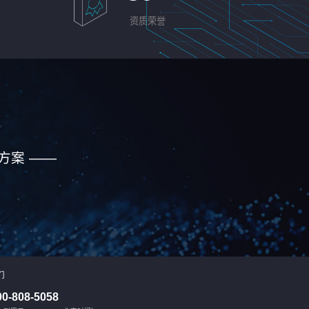
资质荣誉
方案 ——
们
00-808-5058